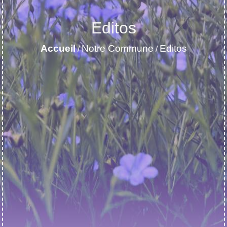
Editos
Accueil
Notre Commune
Editos
/
/