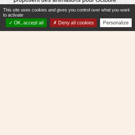
rose. Un concert le 18 à 20h30 et une
This site uses cookies and gives you control over what you want
to activate
marche rose le 19 à 10h00. Nous vou...
OK, accept all
Deny all cookies
Personalize
Moules-frites du TELETHON
Journée Téléthon du Comité des fêtes