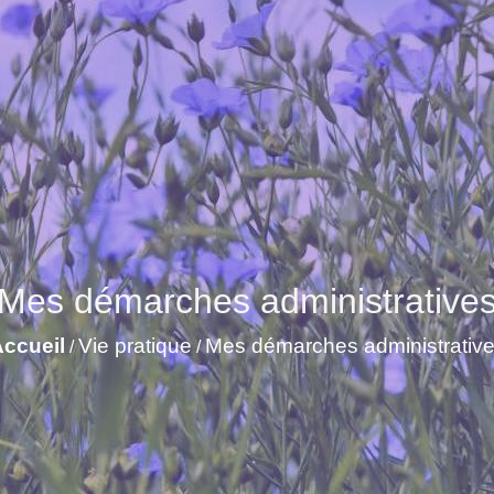
Mes démarches administrative
ccueil
Vie pratique
Mes démarches administrativ
/
/