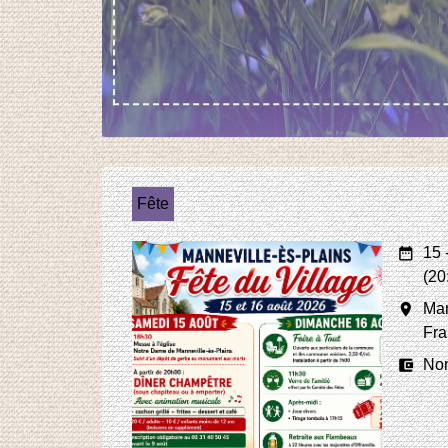
Fête
date_range
15 
(20
room
Man
Fra
account_balance_wallet
No