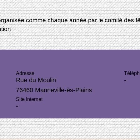
ra organisée comme chaque année par le comité des fê
tion
u
Adresse
Télép
Rue du Moulin
-
76460 Manneville-ès-Plains
Site Internet
-