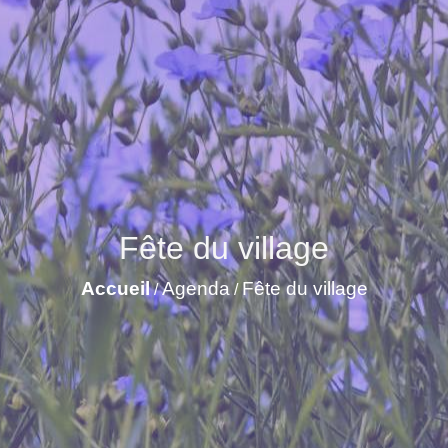
Fête du village
Accueil
Agenda
Fête du village
/
/