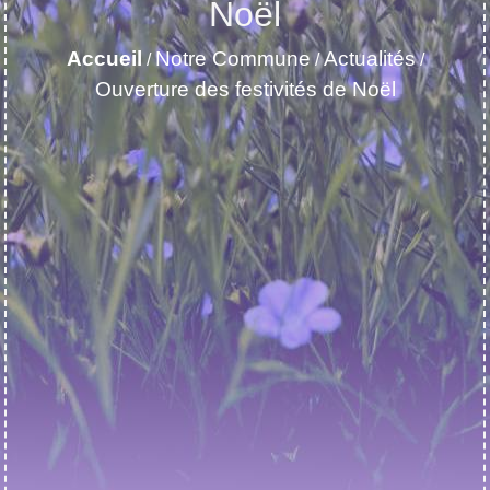
Noël
Accueil
Notre Commune
Actualités
/
/
/
Ouverture des festivités de Noël