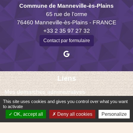
Commune de Manneville-ès-Plains
65 rue de l’orme
76460 Manneville-ès-Plains - FRANCE
+33 2 35 97 27 32
Contact par formulaire
Liens
Mes demarches administratives
Les évènements de l'intercommunalité
This site uses cookies and gives you control over what you want
to activate
Mentions légales
-
Politique de confidentialité
-
OK, accept all
Deny all cookies
Personalize
Accessibilité
-
Plan du site
-