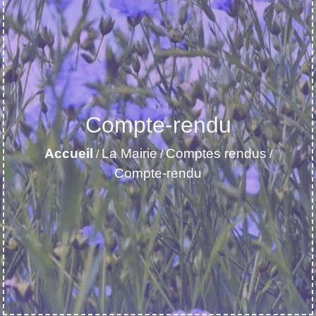
Compte-rendu
Accueil
La Mairie
Comptes rendus
/
/
/
Compte-rendu