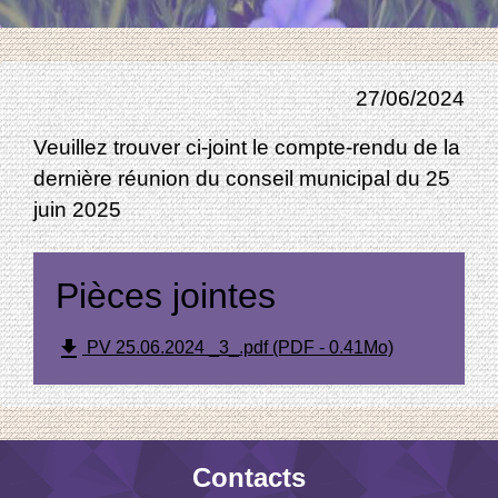
27/06/2024
Veuillez trouver ci-joint le compte-rendu de la
dernière réunion du conseil municipal du 25
juin 2025
Pièces jointes
file_download
PV 25.06.2024 _3_.pdf (PDF - 0.41Mo)
Contacts