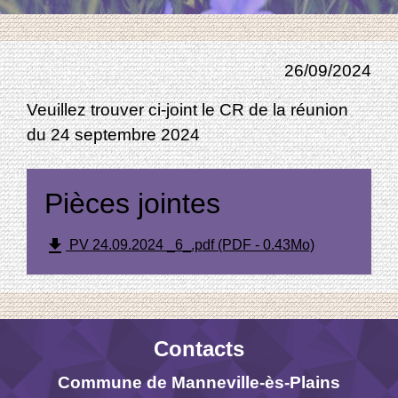
26/09/2024
Veuillez trouver ci-joint le CR de la réunion
du 24 septembre 2024
Pièces jointes
file_download
PV 24.09.2024 _6_.pdf (PDF - 0.43Mo)
Contacts
Commune de Manneville-ès-Plains