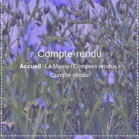
Compte-rendu
Accueil
La Mairie
Comptes rendus
/
/
/
Compte-rendu