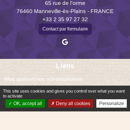
65 rue de l’orme
76460 Manneville-ès-Plains - FRANCE
+33 2 35 97 27 32
Contact par formulaire
Liens
Mes demarches administratives
Les évènements de l'intercommunalité
This site uses cookies and gives you control over what you want
to activate
Mentions légales
-
Politique de confidentialité
-
OK, accept all
Deny all cookies
Personalize
Accessibilité
-
Plan du site
-
Gestion des cookies